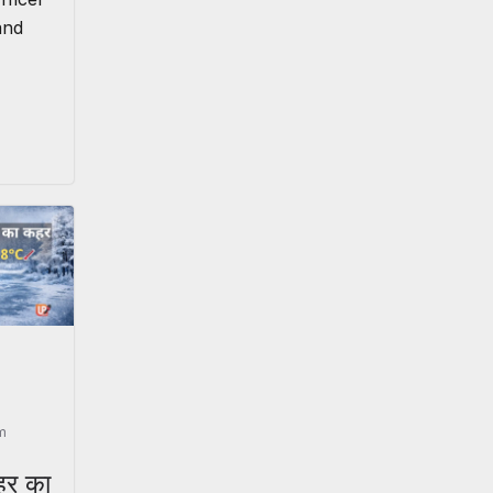
and
m
हर का