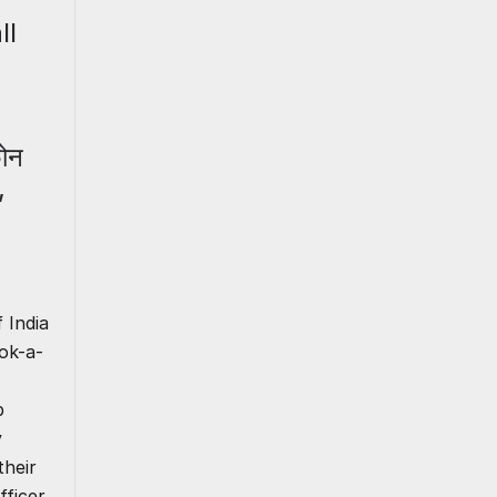
ll
ोन
,
 India
ok-a-
p
y
their
fficer