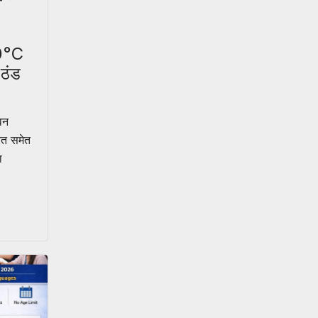
 0°C
“ठंड
”
वन
ारत समेत
ा