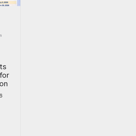
m
ts
for
ion
6