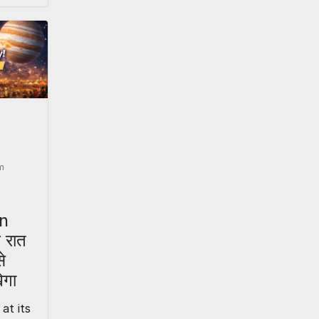
6
m
on
 रात
े
ेगा
at its