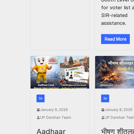
for voter list 
SIR-related
assistance.
Read More
देश
देश
January 9, 2026
January 8, 2026
UP Darshan Team
UP Darshan Tea
Aadhaar
भीषण शीतल