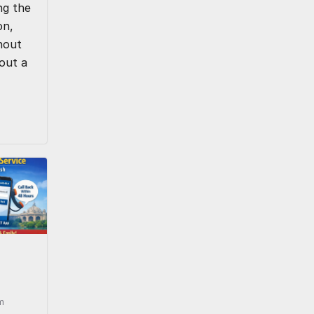
ng the
on,
hout
hout a
m