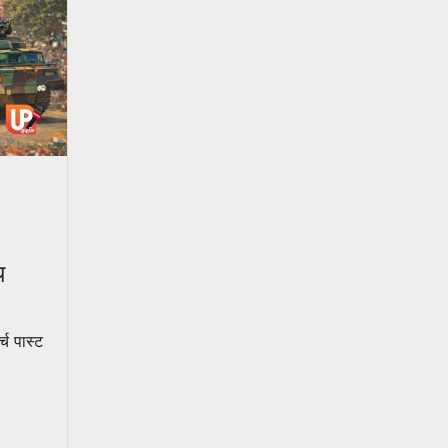
य
्च पास्ट