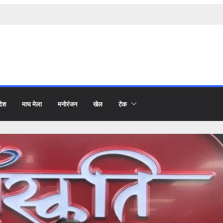
देश
माघ मेला
मनोरंजन
खेल
टेक