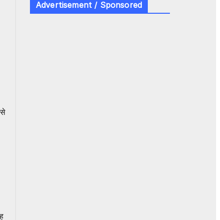
Advertisement / Sponsored
से
ह