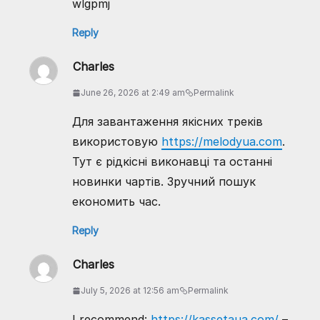
wlgpmj
Reply
Charles
June 26, 2026 at 2:49 am
Permalink
Для завантаження якісних треків
використовую
https://melodyua.com
.
Тут є рідкісні виконавці та останні
новинки чартів. Зручний пошук
економить час.
Reply
Charles
July 5, 2026 at 12:56 am
Permalink
I recommend:
https://kassetaua.com/
–