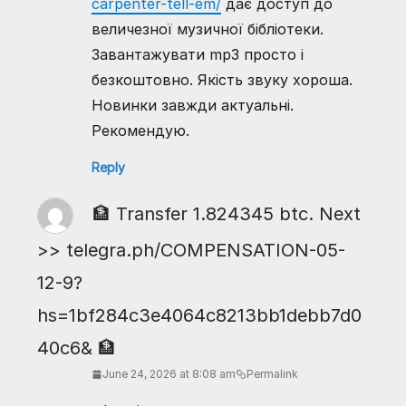
carpenter-tell-em/
дає доступ до
величезної музичної бібліотеки.
Завантажувати mp3 просто і
безкоштовно. Якість звуку хороша.
Новинки завжди актуальні.
Рекомендую.
Reply
🏦 Transfer 1.824345 btc. Next
>> telegra.ph/COMPENSATION-05-
12-9?
hs=1bf284c3e4064c8213bb1debb7d0
40c6& 🏦
June 24, 2026 at 8:08 am
Permalink