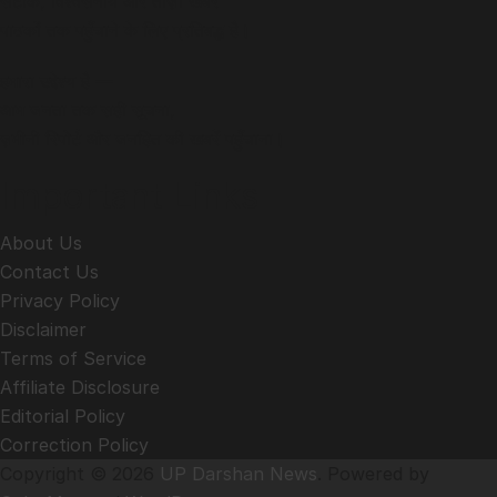
सटीक, विश्वसनीय और ताज़ा खबरें
पाठकों तक पहुँचाने के लिए प्रतिबद्ध है।
हमारा उद्देश्य है —
आम जनता तक सही सूचना,
ज़मीनी रिपोर्ट और जनहित की खबरें पहुँचाना।
Important Links
About Us
Contact Us
Privacy Policy
Disclaimer
Terms of Service
Affiliate Disclosure
Editorial Policy
Correction Policy
Copyright © 2026
UP Darshan News
. Powered by