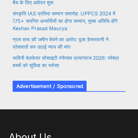
बैच के लिए आवेदन शुरू
संस्कृति IAS प्रतिभा सम्मान समारोह: UPPCS 2024 में
175+ चयनित अभ्यर्थियों का होगा सम्मान, मुख्य अतिथि होंगे
Keshav Prasad Maurya
ग्राम सभा की जमीन बेचने का आरोप: पूजा केसरवानी ने
प्रेसवार्ता कर उठाई न्याय की मांग
भाविनी वेलफेयर सोसाइटी रंगोत्सव प्रयागराज 2026: स्पेशल
बच्चों को सुविधा का भरोसा
Advertisement / Sponsored
About Us