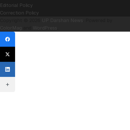
Editorial Policy
Correction Policy
Copyright © 2026
UP Darshan News
. Powered by
ColorMag
and
WordPress
.