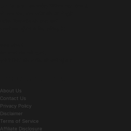
UP Darshan एक स्वतंत्र डिजिटल न्यूज़ पोर्टल है,
जो प्रयागराज, उत्तर प्रदेश और देश से जुड़ी
सटीक, विश्वसनीय और ताज़ा खबरें
पाठकों तक पहुँचाने के लिए प्रतिबद्ध है।
हमारा उद्देश्य है —
आम जनता तक सही सूचना,
ज़मीनी रिपोर्ट और जनहित की खबरें पहुँचाना।
Important Links
About Us
Contact Us
Privacy Policy
Disclaimer
Terms of Service
Affiliate Disclosure