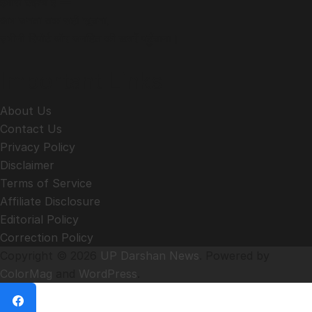
हमारा उद्देश्य है —
आम जनता तक सही सूचना,
ज़मीनी रिपोर्ट और जनहित की खबरें पहुँचाना।
Important Links
About Us
Contact Us
Privacy Policy
Disclaimer
Terms of Service
Affiliate Disclosure
Editorial Policy
Correction Policy
Copyright © 2026
UP Darshan News
. Powered by
ColorMag
and
WordPress
.