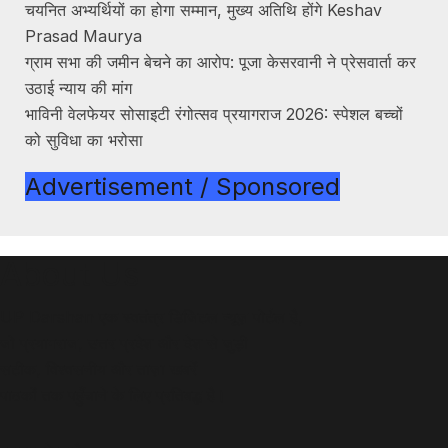
चयनित अभ्यर्थियों का होगा सम्मान, मुख्य अतिथि होंगे Keshav
Prasad Maurya
ग्राम सभा की जमीन बेचने का आरोप: पूजा केसरवानी ने प्रेसवार्ता कर
उठाई न्याय की मांग
भाविनी वेलफेयर सोसाइटी रंगोत्सव प्रयागराज 2026: स्पेशल बच्चों
को सुविधा का भरोसा
Advertisement / Sponsored
About Us
UP Darshan एक स्वतंत्र डिजिटल न्यूज़ पोर्टल है,
जो प्रयागराज, उत्तर प्रदेश और देश से जुड़ी
सटीक, विश्वसनीय और ताज़ा खबरें
पाठकों तक पहुँचाने के लिए प्रतिबद्ध है।