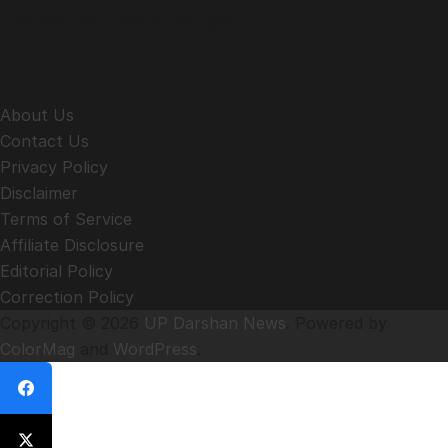
ज़मीनी रिपोर्ट और जनहित की खबरें पहुँचाना।
Important Links
About Us
Contact Us
Privacy Policy
Disclaimer
Terms of Service
Affiliate Disclosure
Editorial Policy
Correction Policy
Copyright © 2026
UP Darshan News
. Powered by
ColorMag
and
WordPress
.