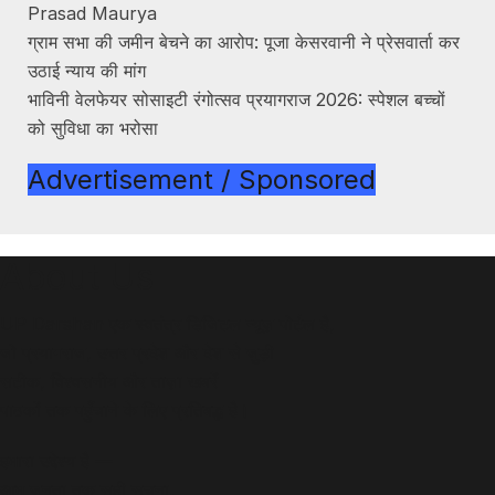
Prasad Maurya
ग्राम सभा की जमीन बेचने का आरोप: पूजा केसरवानी ने प्रेसवार्ता कर
उठाई न्याय की मांग
भाविनी वेलफेयर सोसाइटी रंगोत्सव प्रयागराज 2026: स्पेशल बच्चों
को सुविधा का भरोसा
Advertisement / Sponsored
About Us
UP Darshan एक स्वतंत्र डिजिटल न्यूज़ पोर्टल है,
जो प्रयागराज, उत्तर प्रदेश और देश से जुड़ी
सटीक, विश्वसनीय और ताज़ा खबरें
पाठकों तक पहुँचाने के लिए प्रतिबद्ध है।
हमारा उद्देश्य है —
आम जनता तक सही सूचना,