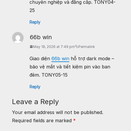
chuyên nghiệp và đẳng cấp. TONY04-
25
Reply
66b win
May 18, 2026 at 7:49 pm
Permalink
Giao diện
66b win
hỗ trợ dark mode –
bảo vệ mắt và tiết kiệm pin vào ban
đêm. TONY05-15
Reply
Leave a Reply
Your email address will not be published.
Required fields are marked
*