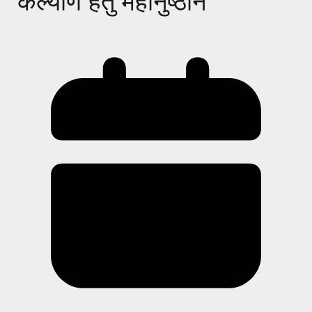
कल्याण हेतु महानुष्ठान