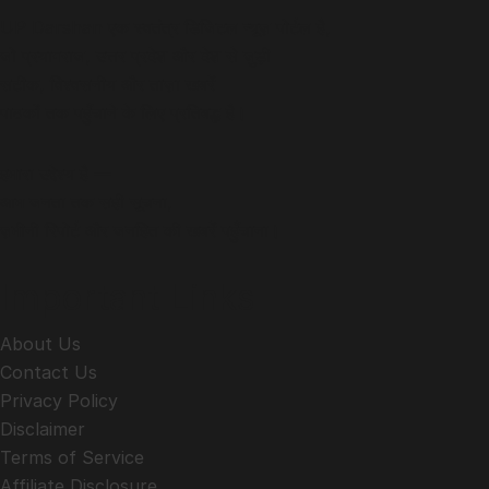
UP Darshan एक स्वतंत्र डिजिटल न्यूज़ पोर्टल है,
जो प्रयागराज, उत्तर प्रदेश और देश से जुड़ी
सटीक, विश्वसनीय और ताज़ा खबरें
पाठकों तक पहुँचाने के लिए प्रतिबद्ध है।
हमारा उद्देश्य है —
आम जनता तक सही सूचना,
ज़मीनी रिपोर्ट और जनहित की खबरें पहुँचाना।
Important Links
About Us
Contact Us
Privacy Policy
Disclaimer
Terms of Service
Affiliate Disclosure