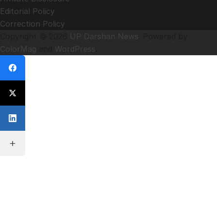
Editorial Policy
Correction Policy
Copyright © 2026
UP Darshan News
. Powered by
ColorMag
and
WordPress
.