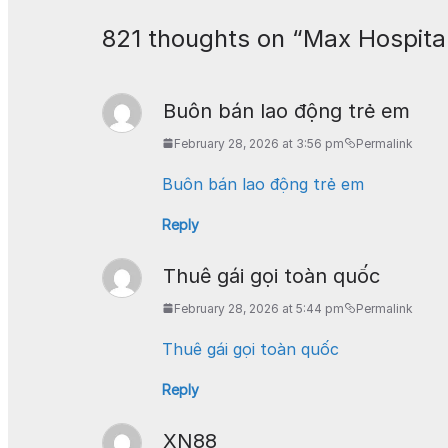
821 thoughts on “
Max Hospital
Buôn bán lao động trẻ em
February 28, 2026 at 3:56 pm
Permalink
Buôn bán lao động trẻ em
Reply
Thuê gái gọi toàn quốc
February 28, 2026 at 5:44 pm
Permalink
Thuê gái gọi toàn quốc
Reply
XN88