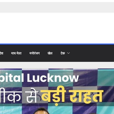
देश
माघ मेला
मनोरंजन
खेल
टेक