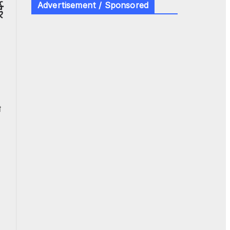
ई
Advertisement / Sponsored
ी